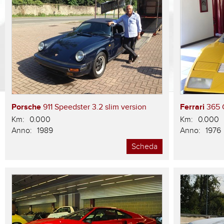
Porsche
911 Speedster 3.2 slim version
Ferrari
365 
Km:
0.000
Km:
0.000
Anno:
1989
Anno:
1976
Scheda