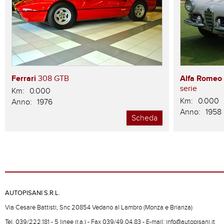
Ferrari
308 GTB
Alfa Romeo
serie
Km:
0.000
Km:
0.000
Anno:
1976
Anno:
1958
Scheda
AUTOPISANI S.R.L.
Via Cesare Battisti, Snc 20854 Vedano al Lambro (Monza e Brianza)
Tel. 039/222.181 - 5 linee (r.a.) - Fax 039/49.04.83 - E-mail: info@autopisani.it